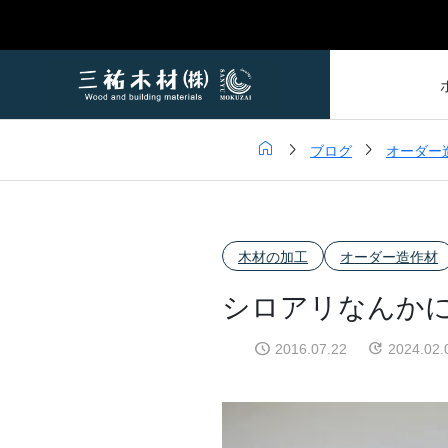



ブログ
オーダー
木材の加工
オーダー造作材
シロアリなんか
2016.07.22
2024.02.