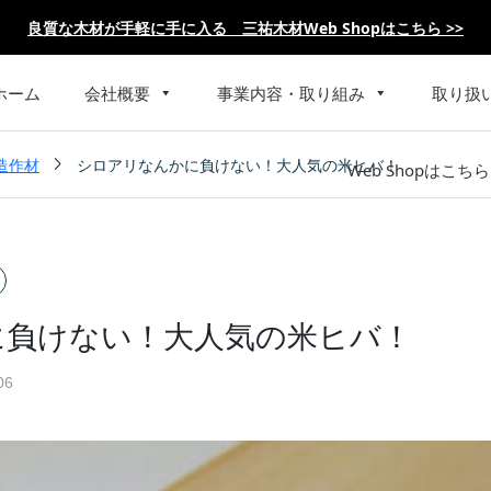
良質な木材が手軽に手に入る 三祐木材Web Shopはこちら >>
ホーム
会社概要
事業内容・取り組み
取り扱

造作材
シロアリなんかに負けない！大人気の米ヒバ！
Web Shopはこちら
に負けない！大人気の米ヒバ！
06