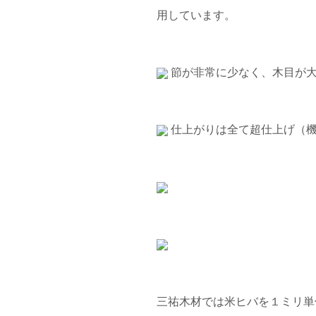
用しています。
節が非常に少なく、木目が
仕上がりは全て超仕上げ（機
三祐木材では米ヒバを１ミリ単