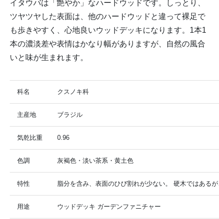
イタウバは「艶やか」なハードウッドです。しっとり、
ツヤツヤした表面は、他のハードウッドと違って裸足で
も歩きやすく、心地良いウッドデッキになります。1本1
本の濃淡差や表情はかなり幅がありますが、自然の風合
いと味が生まれます。
科名
クスノキ科
主産地
ブラジル
気乾比重
0.96
色調
灰褐色・淡い茶系・黄土色
特性
脂分を含み、表面のひび割れが少ない。 硬木ではあるが
用途
ウッドデッキ ガーデンファニチャー