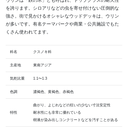
ウリンは「鉄の木」とも呼ばれ、トップクラスの耐久性
を誇ります。シロアリなどの虫を寄せ付けない圧倒的な
強さ。街で見かけるオシャレなウッドデッキは、ウリン
が多いです。有名テーマパークや商業・公共施設でもた
くさん使われてます。
科名
クスノキ科
主産地
東南アジア
気乾比重
1.1〜1.3
色調
濃褐色、黄褐色、赤褐色
曲がり、よじれなどの狂いの少ない寸法安定性
特性
耐水性にも非常に優れている
樹液が染み出しコンクリートなどを汚すことがある