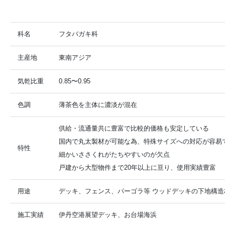
科名
フタバガキ科
主産地
東南アジア
気乾比重
0.85〜0.95
色調
薄茶色を主体に濃淡が混在
供給・流通量共に豊富で比較的価格も安定している
国内で丸太製材が可能な為、特殊サイズへの対応が容易
特性
細かいささくれがたちやすいのが欠点
戸建から大型物件まで20年以上に亘り、使用実績豊富
用途
デッキ、フェンス、パーゴラ等 ウッドデッキの下地構造
施工実績
伊丹空港展望デッキ、お台場海浜