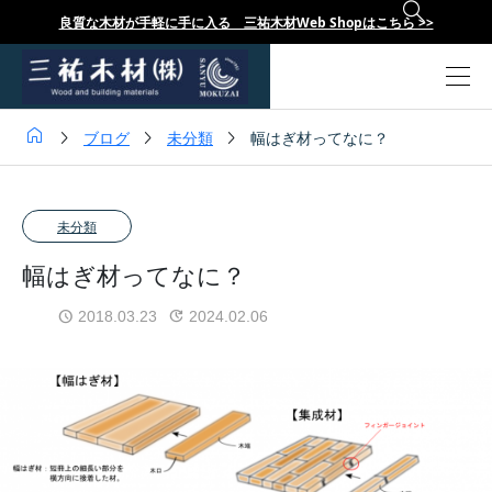

良質な木材が手軽に手に入る 三祐木材Web Shopはこちら >>




ブログ
未分類
幅はぎ材ってなに？
未分類
幅はぎ材ってなに？
2018.03.23
2024.02.06