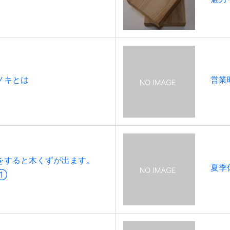
ノキとは
営業
をすると木くずが出ます。
夏季
①