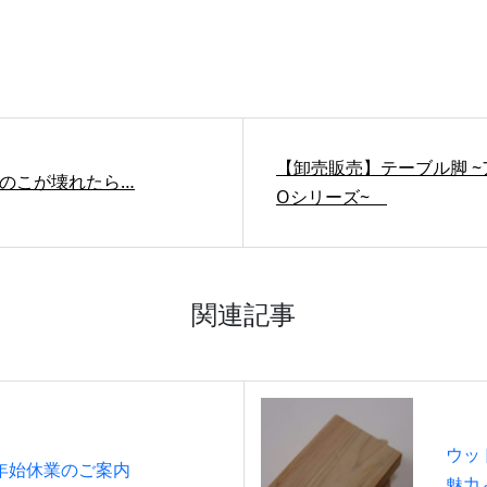
【卸売販売】テーブル脚 ~アイ
のこが壊れたら…
Oシリーズ~
関連記事
ウッ
年始休業のご案内
魅力