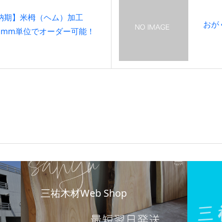
納期】米栂（ヘム）加工
おが
1mm単位でオーダー可能！
三祐木材Web Shop