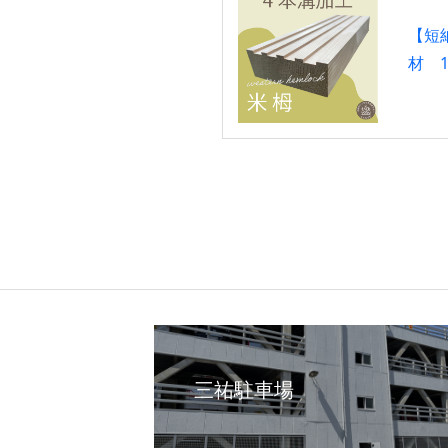
【短
材 
三祐駐車場