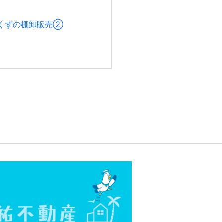
くずの棚卸販売②