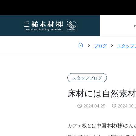



ブログ
スタッフ
スタッフブログ
床材には自然素
2024.04.25
2024.06.
カフェ板とは中国木材(株)さ