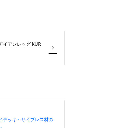
アンレッグ KUR

ドデッキ～サイプレス材の
～