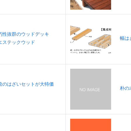
朽性抜群のウッドデッキ
幅は
エステックウッド
桧のはざいセットが大特価
朴の