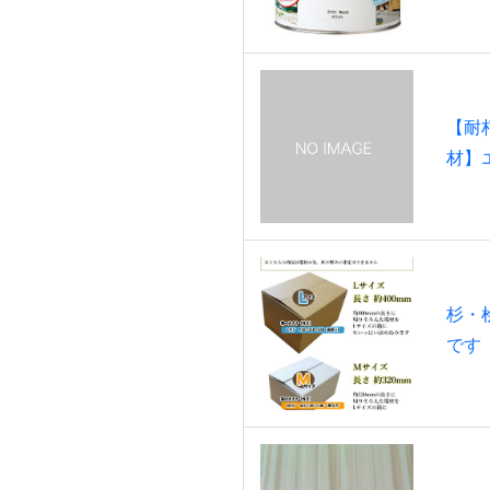
【耐
材】
杉・
です