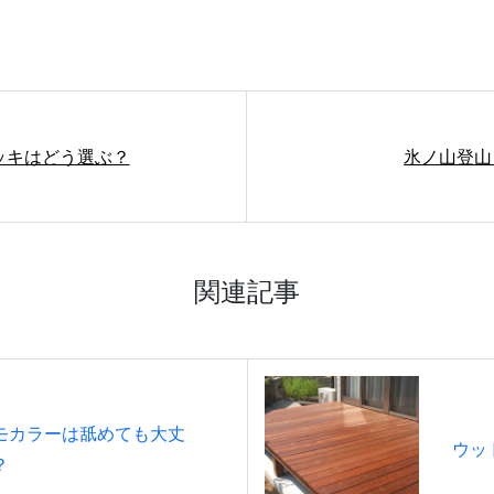
ッキはどう選ぶ？
氷ノ山登山 !(
関連記事
モカラーは舐めても大丈
ウッ
？