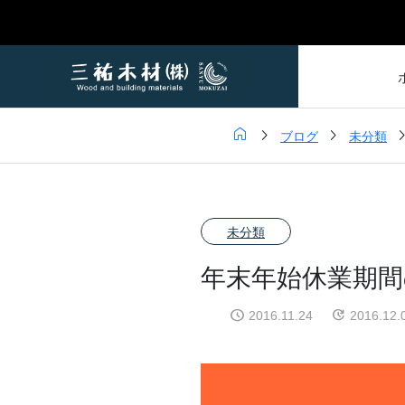



ブログ
未分類
未分類
年末年始休業期間
2016.11.24
2016.12.