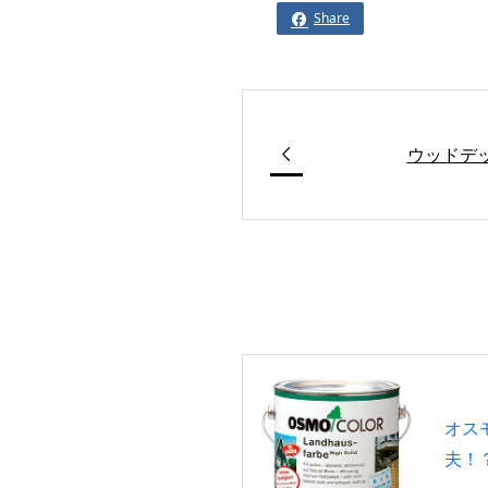
Share


ウッドデ
オス
夫！