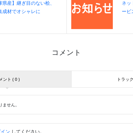
庫県産】継ぎ目のない桧、
ネッ
集成材でオシャレに
ービ
コメント
ント ( 0 )
トラックバ
りません。
グイン
してください。