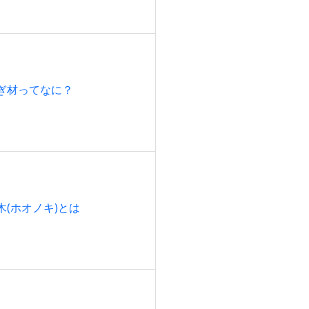
ぎ材ってなに？
木(ホオノキ)とは