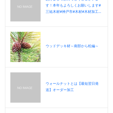
す！本年もよろしくお願いします#
三祐木材#神戸市#木材#木材加工#
diy女子 @sanyumokuzai3111
ウッドデッキ材～南部から松編～
ウォールナットとは【最短翌日発
送】オーダー加工